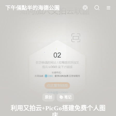
下午倆點半的海德公園
原创
📚 笔记
利用又拍云+PicGo搭建免费个人图
床。