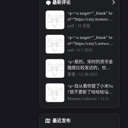
最新评论
<p><a target="_blank" hr
ef="https://cmy.homes/re
gister?aff=HBVX">http
asdf /
19 天前
s://cmy.homes/register?af
f=HBVX</a></p><p>建
<p><a target="_blank" hr
议您试试草莓云机场，
ef="https://cmy5.networ
可以流畅观看youtube和t
k/register?aff=HBVX">ht
asdf /
6-7-2026
iktok，上reddit/x也没有
tps://cmy5.network/regist
问题，还有各种ai优化
er?aff=HBVX</a></p><p
<p>是的，宋时的货币金
节点。</p>
>建议您试试草莓云机
融是比较发达的，也奠
1
1
1
1
1
坎
个人图床
个人总结
红白机
宏村
场，可以流畅观看youtu
定了北宋的经济基础</p
蒙需 /
12-28-2025
be和tiktok，上reddit/x也
>
1
1
1
1
1
年终总结
PicGo
任天堂
北宋
货币
没有问题，还有各种ai
<p>自从看你提了小米Su
优化节点。</p>
7就不更新了哈哈哈🤐</
0
1
1
1
1
伪静态
小米su7
雅达利
又拍云
p>
Moment Collector /
12-3-20
25
1
0
音数协游戏博物馆
中森明菜
最近发布