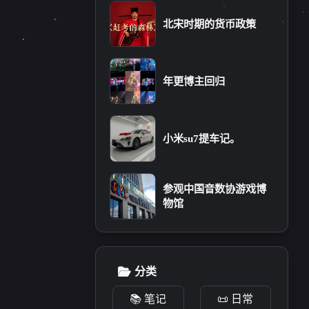
十月 2024
九月 2024
北宋时期的货币政策
1
1
篇
篇
十二月 2023
十一月 2023
年更博主回归
2
1
篇
篇
七月 2023
小米su7提车记。
1
篇
参观中国音数协游戏博
物馆
分类
📚 笔记
📜 日常