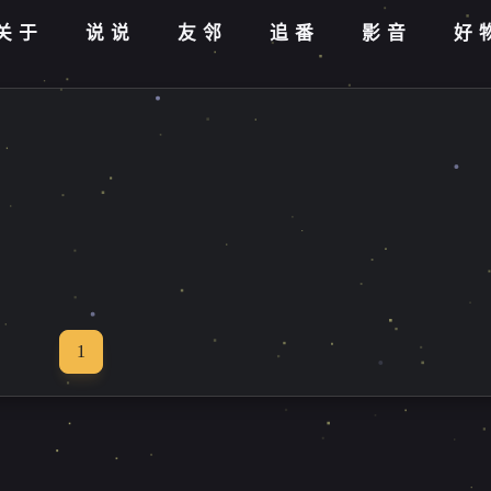
关于
说说
友邻
追番
影音
好
1